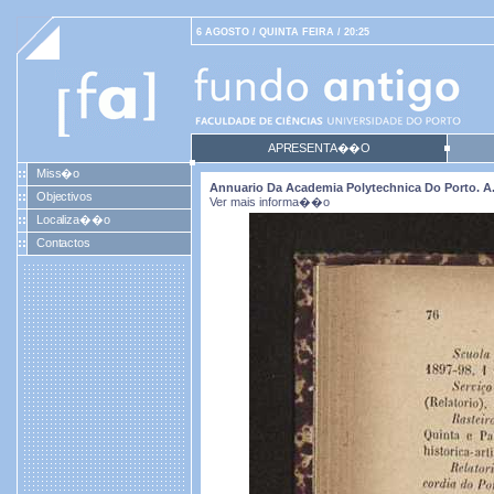
6 AGOSTO / QUINTA FEIRA / 20:25
APRESENTA��O
Miss�o
Annuario Da Academia Polytechnica Do Porto. A. 2
Objectivos
Ver mais informa��o
Localiza��o
Contactos