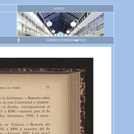
FC
UP
FUNDO ICONOGR�FICO