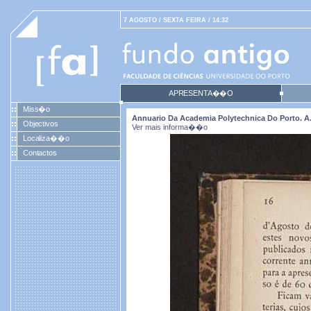
7 AGOSTO / SEXTA FEIRA / 14:32
APRESENTA��O
Miss�o
Annuario Da Academia Polytechnica Do Porto. A. 9 
Objectivos
Ver mais informa��o
Localiza��o
Contactos