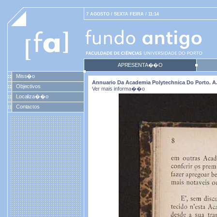
7 AGOSTO / SEXTA FEIRA / 11:14
APRESENTA��O
Miss�o
Annuario Da Academia Polytechnica Do Porto. A. 9 
Objectivos
Ver mais informa��o
Localiza��o
Contactos