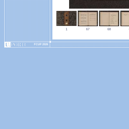
1
67
68
FCUP 2026