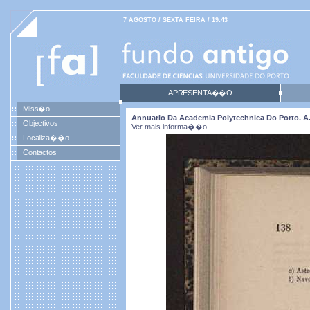
7 AGOSTO / SEXTA FEIRA / 19:43
APRESENTA��O
Miss�o
Annuario Da Academia Polytechnica Do Porto. A. 5
Objectivos
Ver mais informa��o
Localiza��o
Contactos