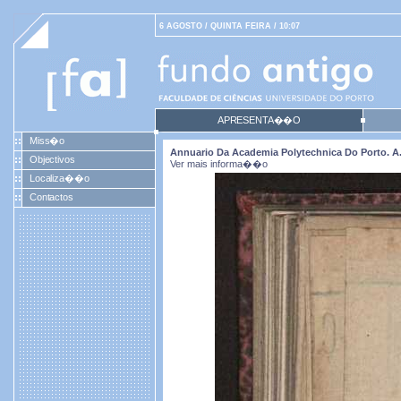
6 AGOSTO / QUINTA FEIRA / 10:07
APRESENTA��O
Miss�o
Annuario Da Academia Polytechnica Do Porto. A. 4
Objectivos
Ver mais informa��o
Localiza��o
Contactos