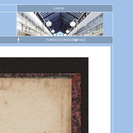
FC
UP
FUNDO ICONOGR�FICO