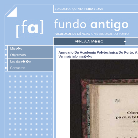
6 AGOSTO / QUINTA FEIRA / 15:28
APRESENTA��O
Miss�o
Annuario Da Academia Polytechnica Do Porto. A. 4
Objectivos
Ver mais informa��o
Localiza��o
Contactos