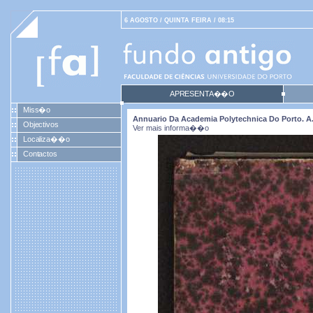
6 AGOSTO / QUINTA FEIRA / 08:15
APRESENTA��O
Miss�o
Annuario Da Academia Polytechnica Do Porto. A. 4 
Objectivos
Ver mais informa��o
Localiza��o
Contactos