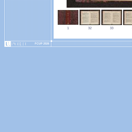
1
32
33
FCUP 2026