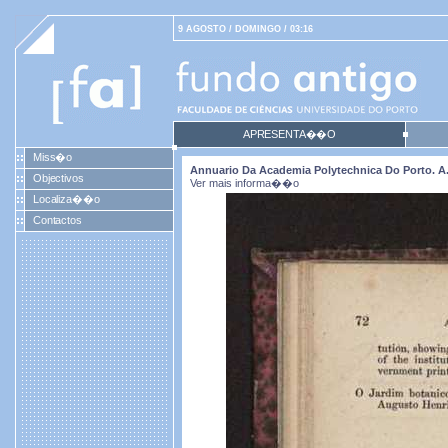
9 AGOSTO / DOMINGO / 03:16
APRESENTA��O
Miss�o
Annuario Da Academia Polytechnica Do Porto. A. 1
Objectivos
Ver mais informa��o
Localiza��o
Contactos