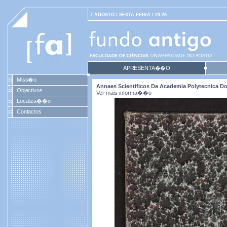
7 AGOSTO / SEXTA FEIRA / 20:26
APRESENTA��O
Miss�o
Annaes Scientificos Da Academia Polytecnica Do P
Objectivos
Ver mais informa��o
Localiza��o
Contactos