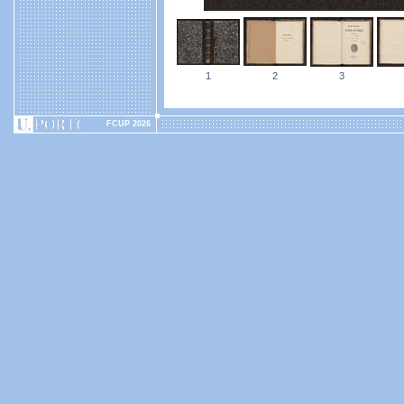
1
2
3
FCUP 2026