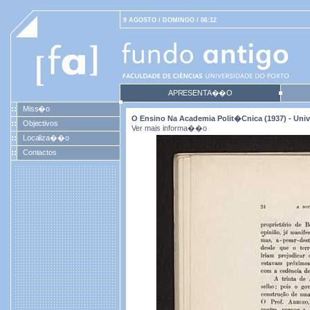
9 AGOSTO / DOMINGO / 06:12
APRESENTA��O
Miss�o
O Ensino Na Academia Polit�cnica (1937) - Univ
Objectivos
Ver mais informa��o
Localiza��o
Contactos