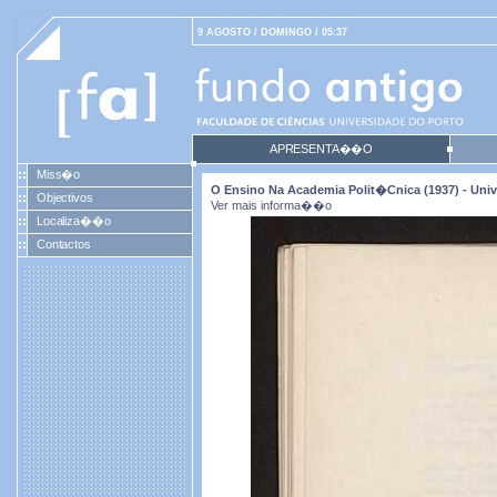
9 AGOSTO / DOMINGO / 05:37
APRESENTA��O
Miss�o
O Ensino Na Academia Polit�cnica (1937) - Univ
Objectivos
Ver mais informa��o
Localiza��o
Contactos