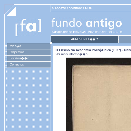
9 AGOSTO / DOMINGO / 14:38
APRESENTA��O
Miss�o
O Ensino Na Academia Polit�cnica (1937) - Univ
Objectivos
Ver mais informa��o
Localiza��o
Contactos