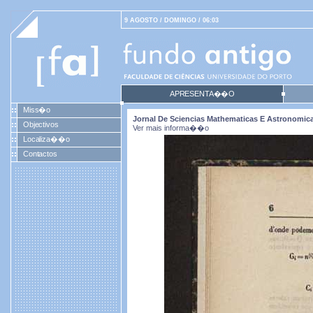
9 AGOSTO / DOMINGO / 06:03
APRESENTA��O
Miss�o
Jornal De Sciencias Mathematicas E Astronomicas.
Objectivos
Ver mais informa��o
Localiza��o
Contactos