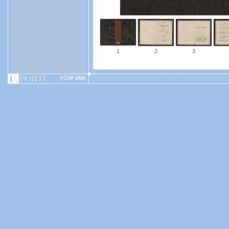
1
2
3
FCUP 2026