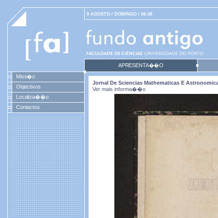
9 AGOSTO / DOMINGO / 06:48
APRESENTA��O
Miss�o
Jornal De Sciencias Mathematicas E Astronomicas.
Objectivos
Ver mais informa��o
Localiza��o
Contactos