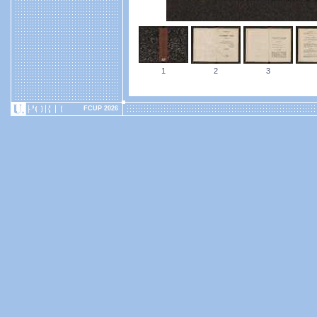
1
2
3
FCUP 2026