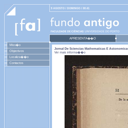
9 AGOSTO / DOMINGO / 00:41
APRESENTA��O
Miss�o
Jornal De Sciencias Mathematicas E Astonomicas. 
Objectivos
Ver mais informa��o
Localiza��o
Contactos