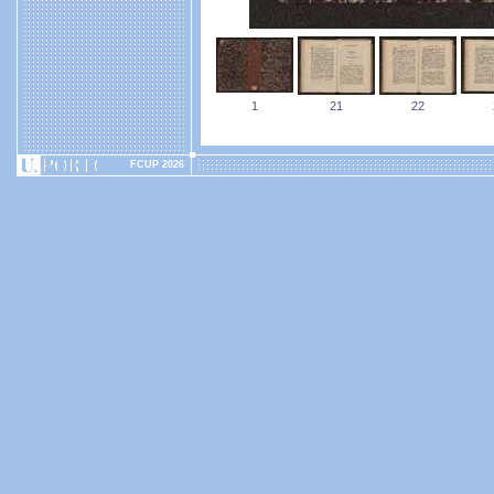
1
21
22
FCUP 2026