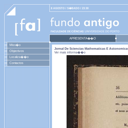
8 AGOSTO / S�BADO / 23:30
APRESENTA��O
Miss�o
Jornal De Sciencias Mathematicas E Astonomicas. 
Objectivos
Ver mais informa��o
Localiza��o
Contactos