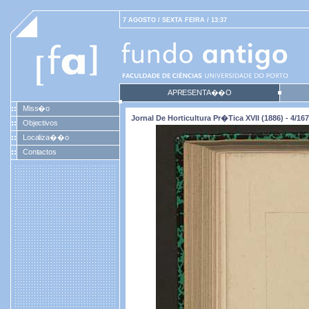
7 AGOSTO / SEXTA FEIRA / 13:37
APRESENTA��O
Miss�o
Jornal De Horticultura Pr�tica XVII (1886) - 4/167
Objectivos
Localiza��o
Contactos