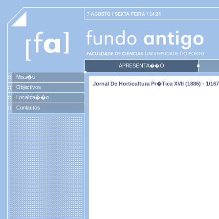
7 AGOSTO / SEXTA FEIRA / 14:24
APRESENTA��O
Miss�o
Jornal De Horticultura Pr�tica XVII (1886) - 1/167
Objectivos
Localiza��o
Contactos