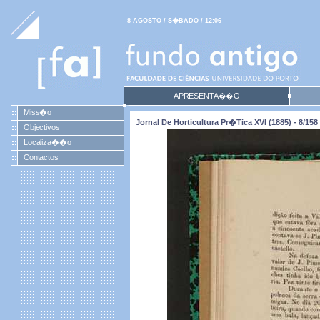
8 AGOSTO / S�BADO / 12:06
APRESENTA��O
Miss�o
Jornal De Horticultura Pr�tica XVI (1885) - 8/158
Objectivos
Localiza��o
Contactos