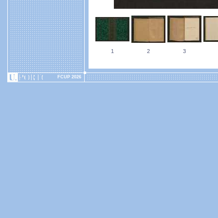
1
2
3
FCUP 2026