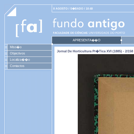
8 AGOSTO / S�BADO / 10:48
APRESENTA��O
Miss�o
Jornal De Horticultura Pr�tica XVI (1885) - 2/158
Objectivos
Localiza��o
Contactos