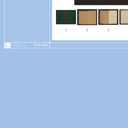
1
2
3
FCUP 2026