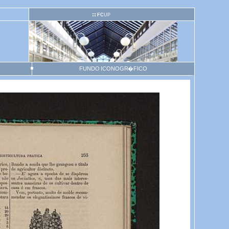
FC
UP
FUNDO ICONOGR�FICO