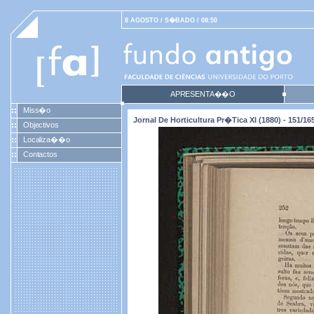
8 AGOSTO / S�BADO / 08:50
APRESENTA��O
Miss�o
Jornal De Horticultura Pr�tica XI (1880) - 151/16
Objectivos
Localiza��o
Contactos