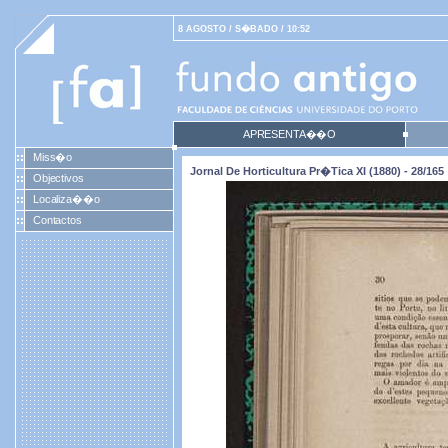
8 AGOSTO / S�BADO / 10:52
APRESENTA��O
Miss�o
Jornal De Horticultura Pr�tica XI (1880) - 28/165
Objectivos
Localiza��o
Contactos