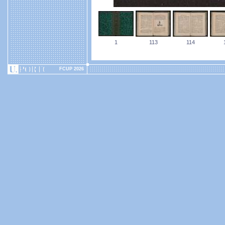
1
113
114
FCUP 2026