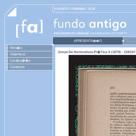
9 AGOSTO / DOMINGO / 12:35
APRESENTA��O
Miss�o
Jornal De Horticultura Pr�tica X (1879) - 119/167
Objectivos
Localiza��o
Contactos