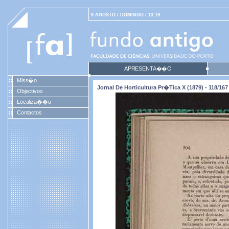
9 AGOSTO / DOMINGO / 13:19
APRESENTA��O
Miss�o
Jornal De Horticultura Pr�tica X (1879) - 118/167
Objectivos
Localiza��o
Contactos