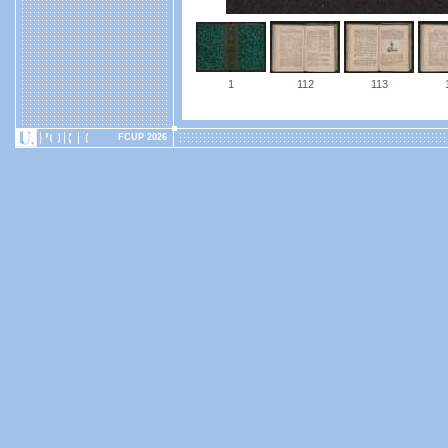
1
112
113
FCUP 2026