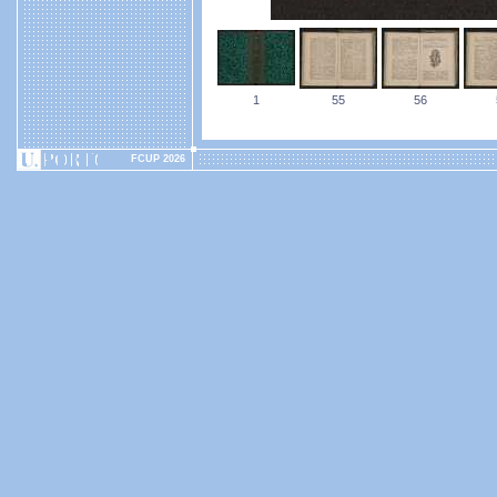
1
55
56
FCUP 2026