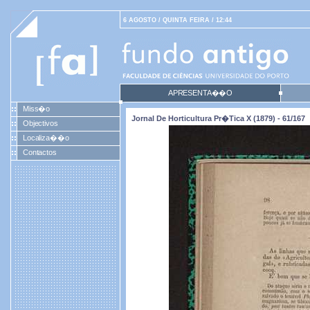
6 AGOSTO / QUINTA FEIRA / 12:44
APRESENTA��O
Miss�o
Jornal De Horticultura Pr�tica X (1879) - 61/167
Objectivos
Localiza��o
Contactos