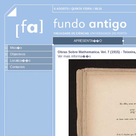
6 AGOSTO / QUINTA FEIRA / 08:24
APRESENTA��O
Miss�o
Obras Sobre Mathematica. Vol. 7 (1915) - Teixei
Objectivos
Ver mais informa��o
Localiza��o
Contactos