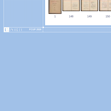
1
148
149
150
FCUP 2026