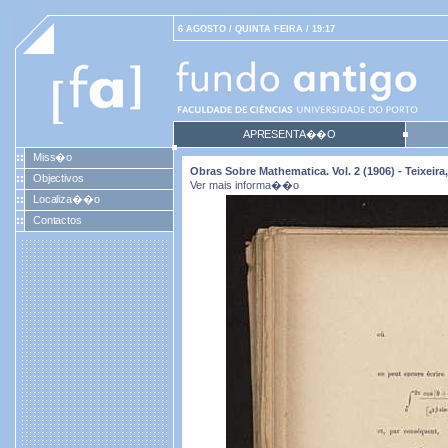
6 AGOSTO / QUINTA FEIRA / 19:17
APRESENTA��O
Miss�o
Obras Sobre Mathematica. Vol. 2 (1906) - Teixei
Objectivos
Ver mais informa��o
Localiza��o
Contactos