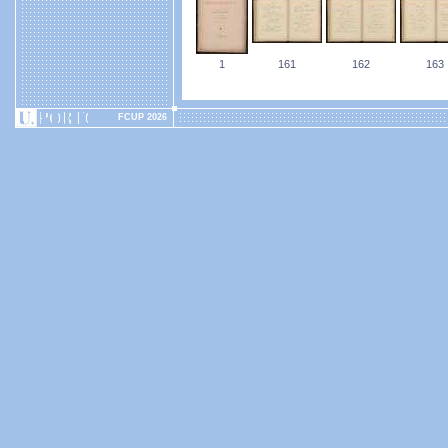
1
161
162
163
FCUP 2026