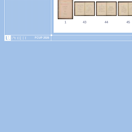
1
43
44
45
FCUP 2026