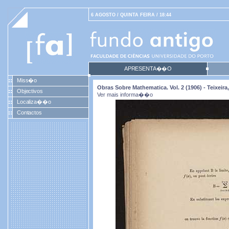
6 AGOSTO / QUINTA FEIRA / 18:44
APRESENTA��O
Miss�o
Obras Sobre Mathematica. Vol. 2 (1906) - Teixei
Objectivos
Ver mais informa��o
Localiza��o
Contactos