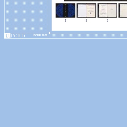
1
2
3
FCUP 2026