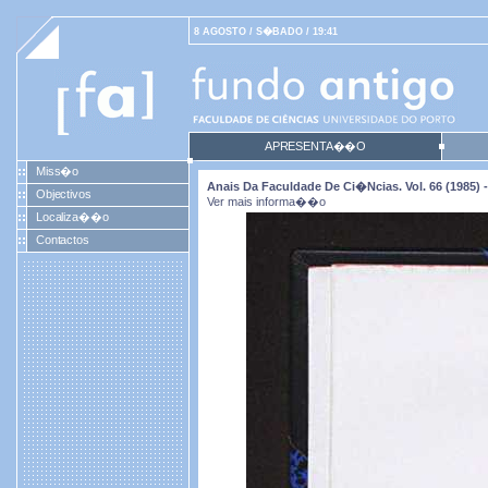
8 AGOSTO / S�BADO / 19:41
APRESENTA��O
Miss�o
Anais Da Faculdade De Ci�ncias. Vol. 66 (1985) -
Objectivos
Ver mais informa��o
Localiza��o
Contactos