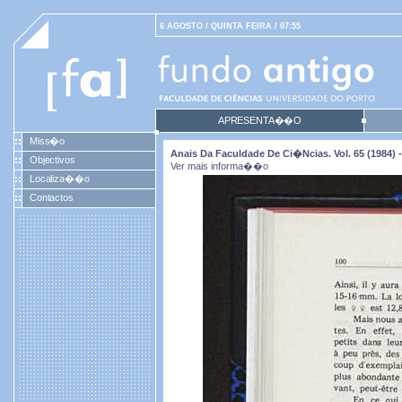
6 AGOSTO / QUINTA FEIRA / 07:55
APRESENTA��O
Miss�o
Anais Da Faculdade De Ci�ncias. Vol. 65 (1984) -
Objectivos
Ver mais informa��o
Localiza��o
Contactos