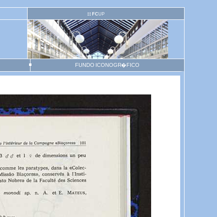
FC
UP
FUNDO ICONOGR�FICO