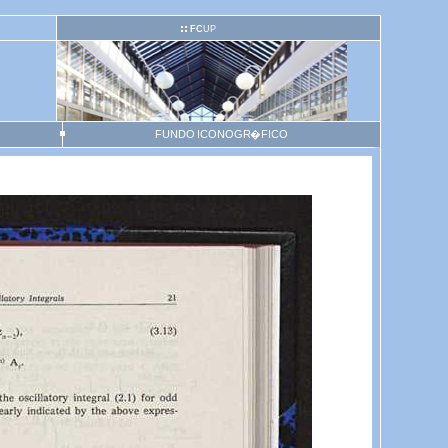
FC
UP
FUNDO ICONOGR�FICO