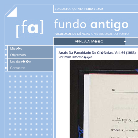
6 AGOSTO / QUINTA FEIRA / 15:35
APRESENTA��O
Miss�o
Anais Da Faculdade De Ci�ncias. Vol. 64 (1983) -
Objectivos
Ver mais informa��o
Localiza��o
Contactos