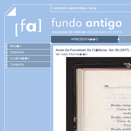
7 AGOSTO / SEXTA FEIRA / 03:18
APRESENTA��O
Miss�o
Anais Da Faculdade De Ci�ncias. Vol. 60 (1977) -
Objectivos
Ver mais informa��o
Localiza��o
Contactos