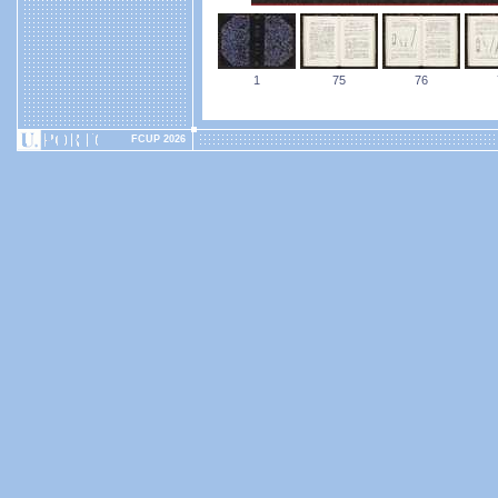
1
75
76
FCUP 2026