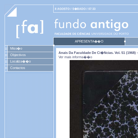
8 AGOSTO / S�BADO / 07:33
APRESENTA��O
Miss�o
Anais Da Faculdade De Ci�ncias. Vol. 51 (1968) -
Objectivos
Ver mais informa��o
Localiza��o
Contactos