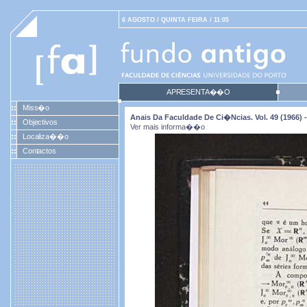
6 AGOSTO / QUINTA FEIRA / 11:05
APRESENTA��O
Miss�o
Anais Da Faculdade De Ci�ncias. Vol. 49 (1966) -
Objectivos
Ver mais informa��o
Localiza��o
Contactos