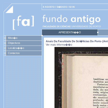
8 AGOSTO / S�BADO / 02:06
APRESENTA��O
Miss�o
Anais Da Faculdade De Sci�ncias Do Porto (antig
Objectivos
Ver mais informa��o
Localiza��o
Contactos