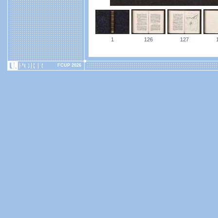
1
126
127
FCUP 2026