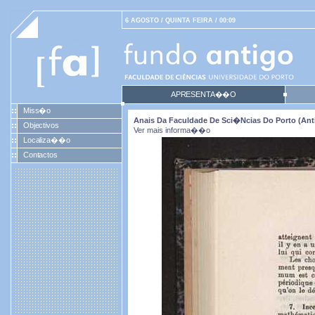
6 AGOSTO / QUINTA FEIRA / 00:09
APRESENTA��O
Miss�o
Anais Da Faculdade De Sci�ncias Do Porto (antig
Objectivos
Ver mais informa��o
Localiza��o
Contactos