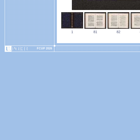
1
81
82
FCUP 2026