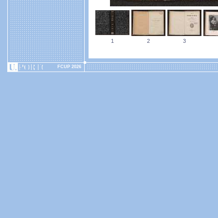
1
2
3
FCUP 2026