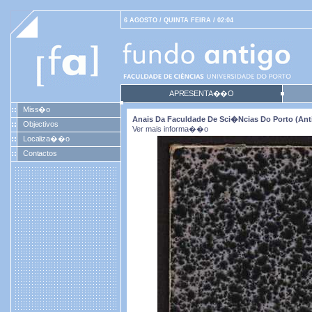
6 AGOSTO / QUINTA FEIRA / 02:04
APRESENTA��O
Miss�o
Anais Da Faculdade De Sci�ncias Do Porto (antig
Objectivos
Ver mais informa��o
Localiza��o
Contactos