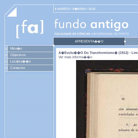
8 AGOSTO / S�BADO / 10:22
APRESENTA��O
Miss�o
A�evolu��o Do Transformismo� (1912) - Lim
Objectivos
Ver mais informa��o
Localiza��o
Contactos