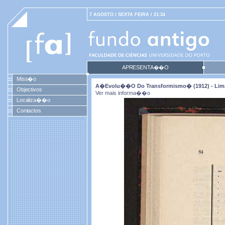
7 AGOSTO / SEXTA FEIRA / 21:34
APRESENTA��O
Miss�o
A�evolu��o Do Transformismo� (1912) - Lim
Objectivos
Ver mais informa��o
Localiza��o
Contactos