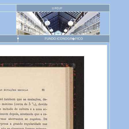
FC
UP
FUNDO ICONOGR�FICO