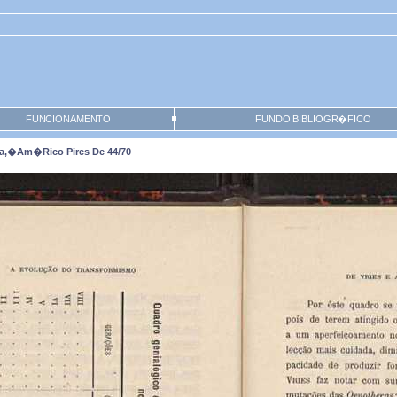
FUNCIONAMENTO
FUNDO BIBLIOGR�FICO
a,�Am�rico Pires De 44/70