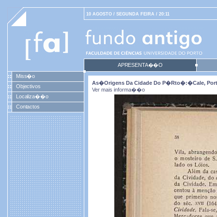
10 AGOSTO / SEGUNDA FEIRA / 20:11
APRESENTA��O
Miss�o
As�origens Da Cidade Do P�rto�:�Cale, Portuc
Objectivos
Ver mais informa��o
Localiza��o
Contactos