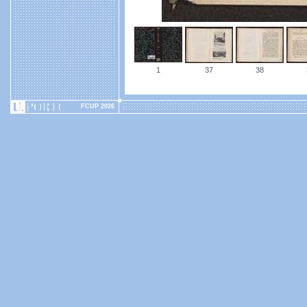
1
37
38
FCUP 2026