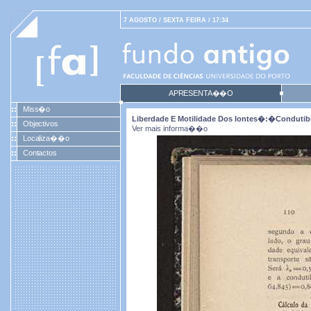
7 AGOSTO / SEXTA FEIRA / 17:34
APRESENTA��O
Miss�o
Liberdade E Motilidade Dos Iontes�:�condutib
Objectivos
Ver mais informa��o
Localiza��o
Contactos