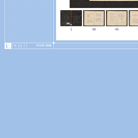
1
48
49
FCUP 2026