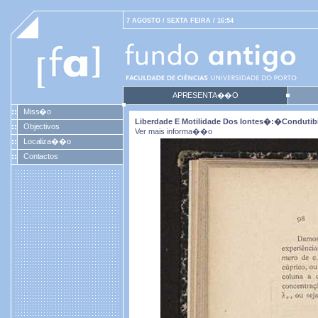
7 AGOSTO / SEXTA FEIRA / 16:54
APRESENTA��O
Miss�o
Liberdade E Motilidade Dos Iontes�:�condutib
Objectivos
Ver mais informa��o
Localiza��o
Contactos