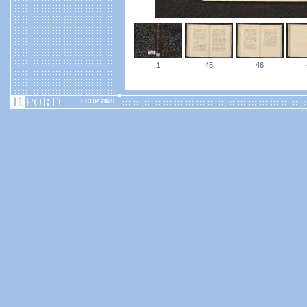
1
45
46
FCUP 2026