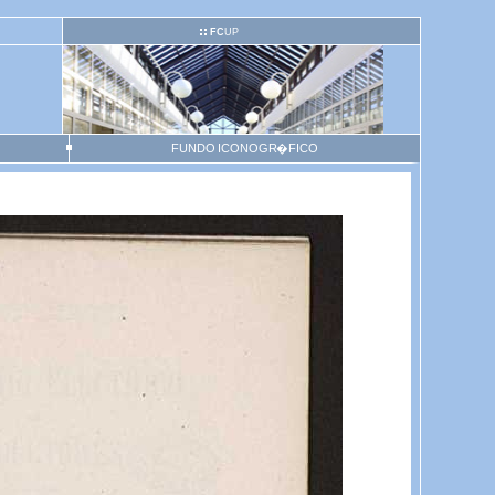
FC
UP
FUNDO ICONOGR�FICO