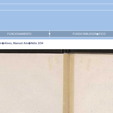
FUNCIONAMENTO
FUNDO BIBLIOGR�FICO
 Gon�alves, Manuel Am�ndio 2/34