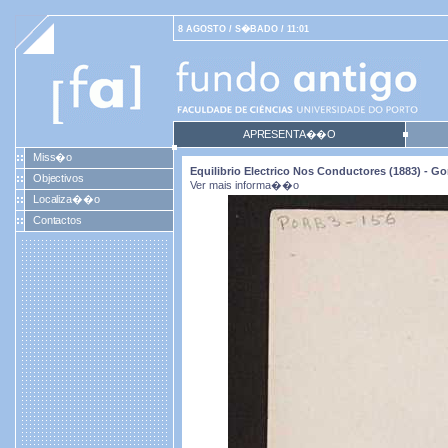
8 AGOSTO / S�BADO / 11:01
APRESENTA��O
Miss�o
Equilibrio Electrico Nos Conductores (1883) -
Objectivos
Ver mais informa��o
Localiza��o
Contactos