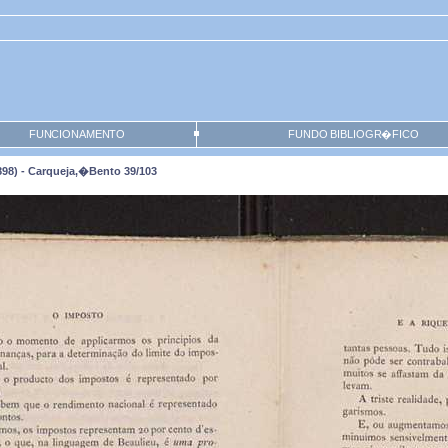
FUNCIONAMENTO
FUNDO BIBLIOGR�FICO
98) - Carqueja,�Bento 39/103