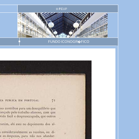
FC
UP
FUNDO ICONOGR�FICO