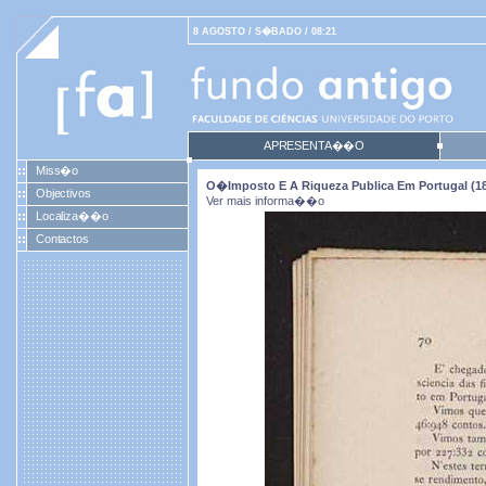
8 AGOSTO / S�BADO / 08:21
APRESENTA��O
Miss�o
O�imposto E A Riqueza Publica Em Portugal (18
Objectivos
Ver mais informa��o
Localiza��o
Contactos