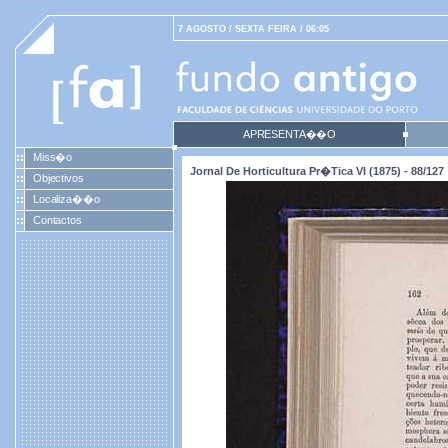
7 AGOSTO / SEXTA FEIRA / 06:05
APRESENTA��O
Miss�o
Jornal De Horticultura Pr�tica VI (1875) - 88/127
Objectivos
Localiza��o
Contactos