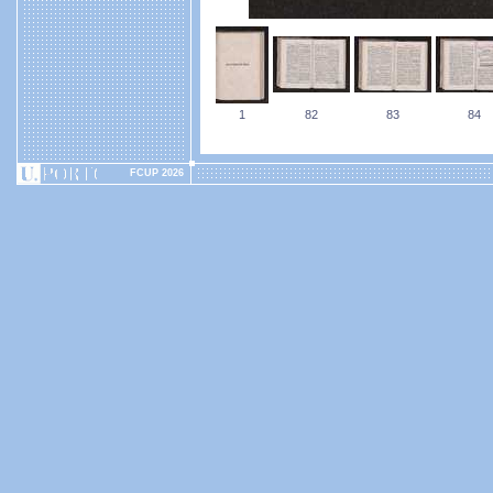
1
82
83
84
FCUP 2026