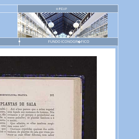
FC
UP
FUNDO ICONOGR�FICO