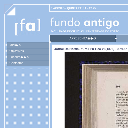
6 AGOSTO / QUINTA FEIRA / 22:25
APRESENTA��O
Miss�o
Jornal De Horticultura Pr�tica VI (1875) - 87/127
Objectivos
Localiza��o
Contactos