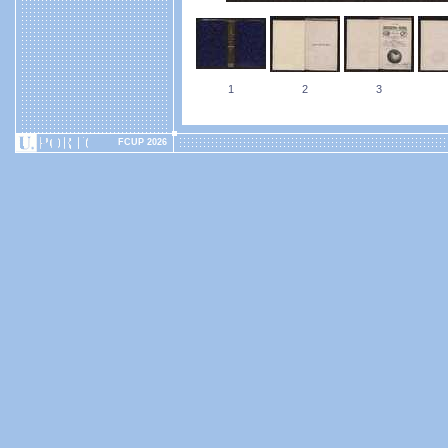
1
2
3
FCUP 2026