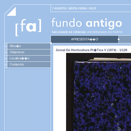
7 AGOSTO / SEXTA FEIRA / 03:57
APRESENTA��O
Miss�o
Jornal De Horticultura Pr�tica V (1874) - 1/128
Objectivos
Localiza��o
Contactos