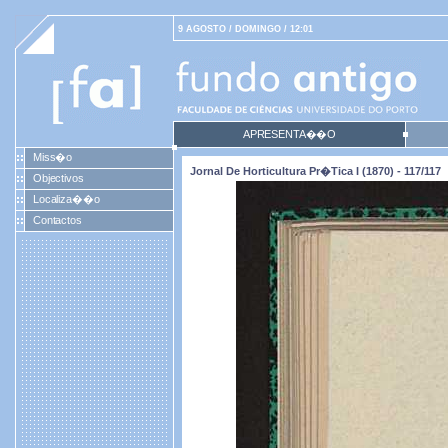
9 AGOSTO / DOMINGO / 12:01
APRESENTA��O
Miss�o
Jornal De Horticultura Pr�tica I (1870) - 117/117
Objectivos
Localiza��o
Contactos