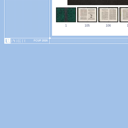
1
105
106
FCUP 2026