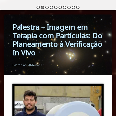
Palestra – Imagem em
Terapia com Partículas: Do
Planeamento à Verificação
In Vivo
Updated on
by
Florbela Martins
2026-05-18
Posted on
2026-05-18