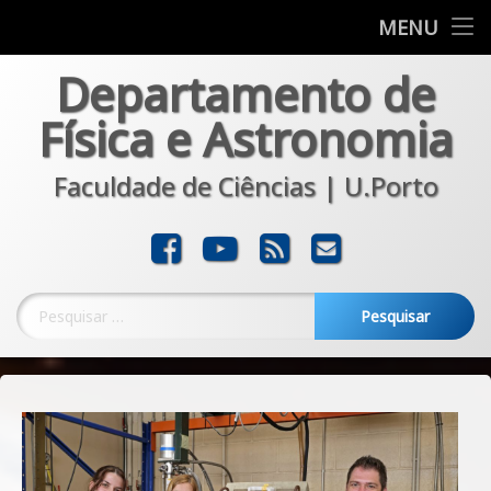
Departamento
MENU
Skip
Departamento de
Formação
to
content
Física e Astronomia
Investigação
Faculdade de Ciências | U.Porto
Comunicação
Transferência
Facebook
YouTube
RSS
E-mail
Noticias
Pesquisar por: