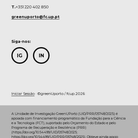
T.
+351 220 402 850
greenuporto@fc.up.pt
Siga-nos:
IG
IN
Iniciar Sessão
· ©greenUporto / fcup 2026
A Unidade de Investigação GreenUPorto (UID/PRR/05748/2025) é
apoiada com financiamento programático da Fundação para a Ciência
e a Tecnologia (FCT), suportado pelo Orçamento do Estado e pelo
Programa de Recuperação e Resiliência (PRR)
(https://doi.org/10.54499/UID/05748/2025;
https://doi.org/10.54499/UID/PRR/05748/2025). Obteve ainda apoio